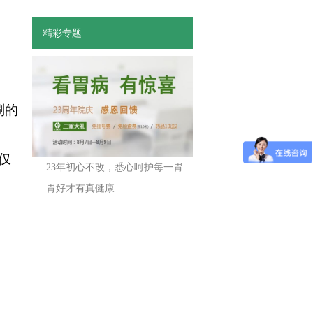
精彩专题
涮的
仅
23年初心不改，悉心呵护每一胃
胃好才有真健康