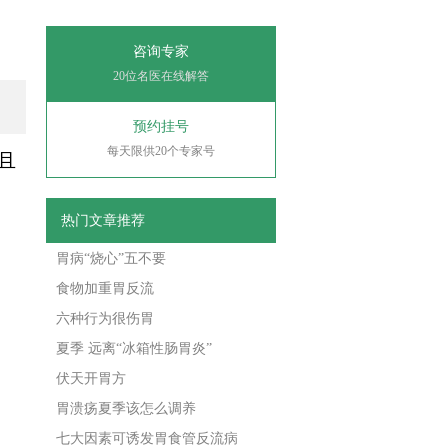
咨询专家
20位名医在线解答
预约挂号
每天限供20个专家号
且
热门文章推荐
胃病“烧心”五不要
食物加重胃反流
六种行为很伤胃
夏季 远离“冰箱性肠胃炎”
伏天开胃方
胃溃疡夏季该怎么调养
七大因素可诱发胃食管反流病